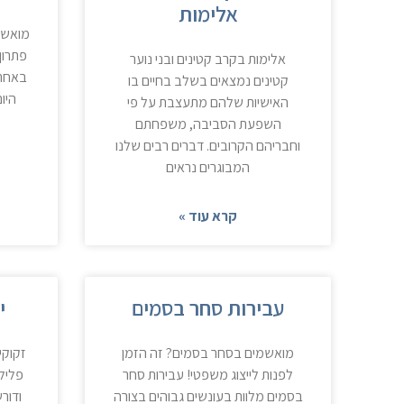
אלימות
מואשמ
פתרון
אלימות בקרב קטינים ובני נוער
באחת 
קטינים נמצאים בשלב בחיים בו
היום
האישיות שלהם מתעצבת על פי
השפעת הסביבה, משפחתם
וחבריהם הקרובים. דברים רבים שלנו
המבוגרים נראים
קרא עוד »
עבירות סחר בסמים
י
מואשמים בסחר בסמים? זה הזמן
זקוקי
לפנות לייצוג משפטי! עבירות סחר
פלילי
בסמים מלוות בעונשים גבוהים בצורה
ודור