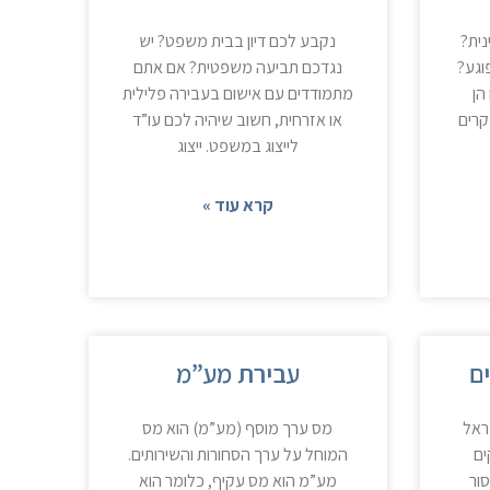
נית?
נקבע לכם דיון בבית משפט? יש
וגע?
נגדכם תביעה משפטית? אם אתם
הן
מתמודדים עם אישום בעבירה פלילית
קרים
או אזרחית, חשוב שיהיה לכם עו”ד
לייצוג במשפט. ייצוג
קרא עוד »
ם
עבירת מע”מ
ראל
מס ערך מוסף (מע”מ) הוא מס
ים
המוחל על ערך הסחורות והשירותים.
ור
מע”מ הוא מס עקיף, כלומר הוא