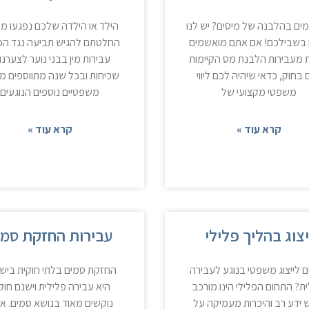
ים בהלבנה של מיסים? יש לנו
הילד או הילדה שלכם נפגעו מי
 בשבילכם! אם אתם מואשמים
החלטתם להגיש תביעה נגד הפ
מעבירות הלבנת מס הקיימות
עבירות מין בבני נוער לצערנו 
 בחוק, כדאי שיהיה לכם ליווי
שכיחות ובכל שנה מתווספים מ
משפטי מקצועי של
משפטיים נוספים הנוגעים
קרא עוד »
קרא עוד »
יצוג בהליך פלילי
עבירות החזקת סמי
ם לייצוג משפטי בנוגע לעבירה
החזקת סמים בלתי חוקית ביש
ת? התחום הפלילי הינו מורכב
היא עבירה פלילית וישנם חוק
ש ידע רב והיכרות מעמיקה על
נוקשים מאוד בנושא סמים. אס